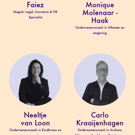
Faiez
Monique
Molenaar -
Stagiair Legal, Insurance & HR
Specialist
Haak
Ondernemerscoach in Alkmaar en
omgeving
Neeltje
Carlo
van Loon
Kraaijenhagen
Ondernemerscoach in Eindhoven en
Ondernemerscoach in Arnhem,