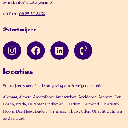
e-mail:
info@startwijzer.info
telefoon:
06 25 50 84 74
@startwijzer
locaties
Startwijzer is actief in de omgeving van de volgende steden:
Alkmaar,
Almere,
Amersfoort
,
Amsterdam
,
Apeldoorn
,
Arnhem
,
Den
Bosch,
Breda
, Deventer,
Eindhoven
,
Haarlem
,
Helmond
, Hilversum,
Hoorn
, Den Haag, Leiden, Nijmegen,
Tilburg
, Uden,
Utrecht
, Zutphen
en Zaanstad.