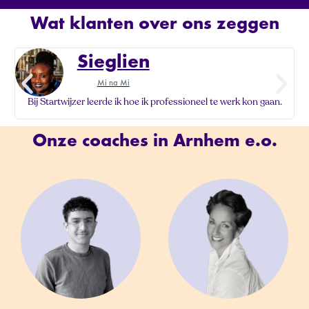
Wat klanten over ons zeggen
Sieglien
Mi na Mi
Bij Startwijzer leerde ik hoe ik professioneel te werk kon gaan.
S
Onze coaches in Arnhem e.o.