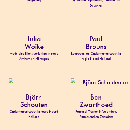
omgeving
Nijmegen, Apeldoorn, Zutphen en
Deventer
Julia
Paul
Woike
Brouns
Modulaire Dienstverlening in regio
Loopbaan- en Ondernemerscoach in
Arnhem en Nijmegen
regio Noord-Holland
Björn
Ben
Schouten
Zwarthoed
Ondernemerscoach in regio Noord-
Personal Trainer in Volendam,
Holland
Purmerend en Zaandam