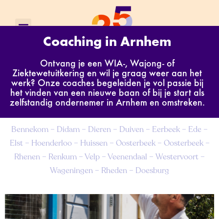
Coaching in Arnhem
Ontvang je een WIA-, Wajong- of
Ziektewetuitkering en wil je graag weer aan het
werk? Onze coaches begeleiden je vol passie bij
het vinden van een nieuwe baan of bij je start als
zelfstandig ondernemer in Arnhem en omstreken.
Bennekom – Didam – Dieren – Duiven – Eerbeek – Ede –
Elst – Hoenderloo – Huissen – Oosterbeek – Oosterbeek –
Rhenen – Renkum – Velp – Veenendaal – Westervoort –
Wageningen – Rheden – Doesburg