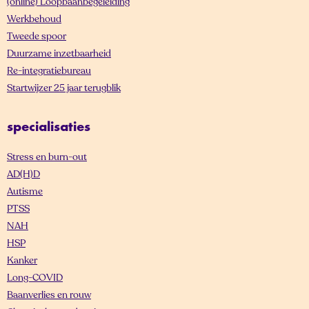
(online) Loopbaanbegeleiding
Werkbehoud
Tweede spoor
Duurzame inzetbaarheid
Re-integratiebureau
Startwijzer 25 jaar terugblik
specialisaties
Stress en burn-out
AD(H)D
Autisme
PTSS
NAH
HSP
Kanker
Long-COVID
Baanverlies en rouw