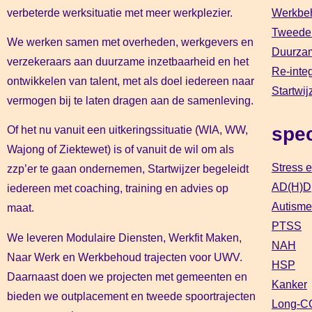
verbeterde werksituatie met meer werkplezier.
Werkbe
Tweede
We werken samen met overheden, werkgevers en
Duurzam
verzekeraars aan duurzame inzetbaarheid en het
Re-inte
ontwikkelen van talent, met als doel iedereen naar
Startwij
vermogen bij te laten dragen aan de samenleving.
spec
Of het nu vanuit een uitkeringssituatie (WIA, WW,
Wajong of Ziektewet) is of vanuit de wil om als
Stress e
zzp’er te gaan ondernemen, Startwijzer begeleidt
AD(H)D
iedereen met coaching, training en advies op
Autisme
maat.
PTSS
We leveren Modulaire Diensten, Werkfit Maken,
NAH
Naar Werk en Werkbehoud trajecten voor UWV.
HSP
Daarnaast doen we projecten met gemeenten en
Kanker
bieden we outplacement en tweede spoortrajecten
Long-C