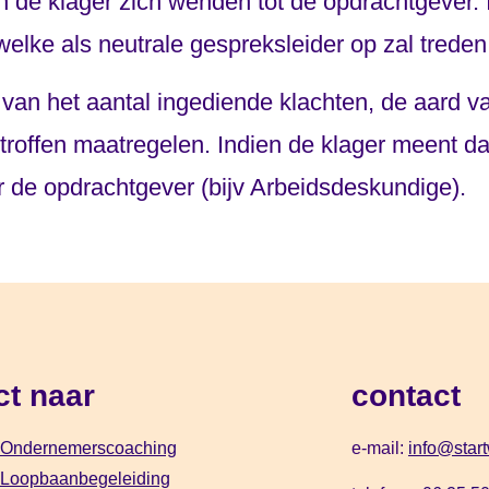
kan de klager zich wenden tot de opdrachtgever.
welke als neutrale gespreksleider op zal treden
ie van het aantal ingediende klachten, de aard
roffen maatregelen. Indien de klager meent dat 
 de opdrachtgever (bijv Arbeidsdeskundige).
ct naar
contact
) Ondernemerscoaching
e-mail:
info@start
) Loopbaanbegeleiding