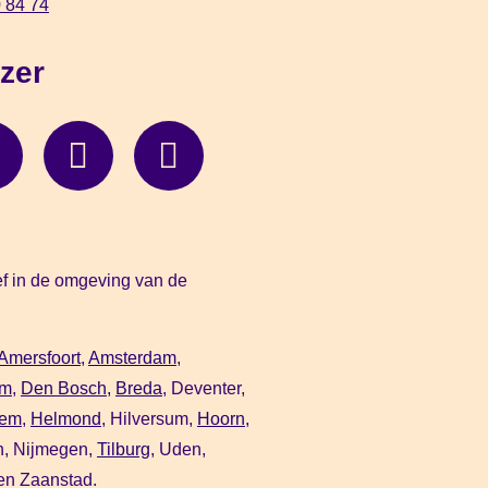
 84 74
zer
ief in de omgeving van de
Amersfoort
,
Amsterdam
,
em
,
Den Bosch,
Breda
, Deventer,
lem
,
Helmond
, Hilversum,
Hoorn
,
n, Nijmegen,
Tilburg
, Uden,
en Zaanstad.