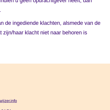
 Indien u geen opdrachtgever heeft, dan
.
 van de ingediende klachten, alsmede van de
zijn/haar klacht niet naar behoren is
wijzer.info