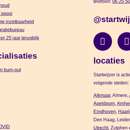
telefoon:
06 25 50
houd
 spoor
@startwij
e inzetbaarheid
gratiebureau
zer 25 jaar terugblik
ialisaties
locaties
n burn-out
Startwijzer is act
volgende steden:
Alkmaar,
Almere,
Apeldoorn
,
Arnh
Eindhoven
,
Haar
Den Haag, Leide
OVID
Utrecht
, Zutphen 