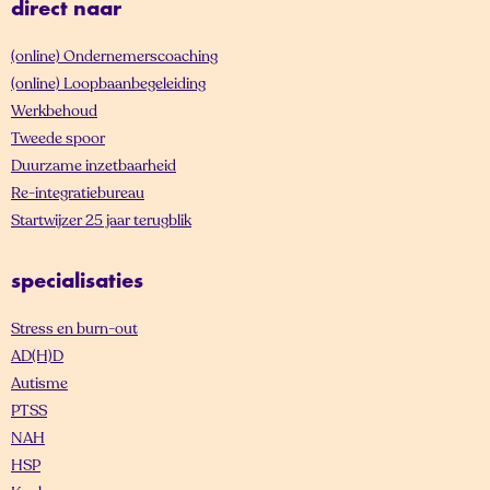
direct naar
(online) Ondernemerscoaching
(online) Loopbaanbegeleiding
Werkbehoud
Tweede spoor
Duurzame inzetbaarheid
Re-integratiebureau
Startwijzer 25 jaar terugblik
specialisaties
Stress en burn-out
AD(H)D
Autisme
PTSS
NAH
HSP