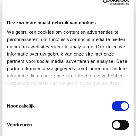
Samen met zijn netwerk stelde hij een
concreet stappenplan op: een checklist met
Deze website maakt gebruik van cookies
alle acties die nodig waren om de stichting
We gebruiken cookies om content en advertenties te
personaliseren, om functies voor social media te bieden
rechtsgeldig te maken. Stap voor stap werkte
en om ons websiteverkeer te analyseren. Ook delen we
hij zich door de lijst heen. En met succes: aan
informatie over uw gebruik van onze site met onze
partners voor social media, adverteren en analyse. Deze
alle voorwaarden werd voldaan en de
partners kunnen deze gegevens combineren met andere
informatie die u aan ze heeft verstrekt of die ze hebben
oprichting van de stichting was een feit.
verzameld op basis van uw gebruik van hun services.
Wim laat jongeren groeien door sport.
Toestemmingsselectie
Samen met trainer William geeft Wim les via
Noodzakelijk
zijn eigen stichting Wai Khru, waar het niet
Voorkeuren
alleen draait om sport en beweging, maar