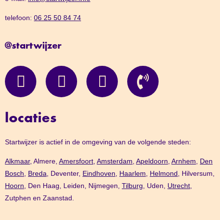
telefoon:
06 25 50 84 74
@startwijzer
locaties
Startwijzer is actief in de omgeving van de volgende steden:
Alkmaar,
Almere,
Amersfoort
,
Amsterdam
,
Apeldoorn
,
Arnhem
,
Den
Bosch,
Breda
, Deventer,
Eindhoven
,
Haarlem
,
Helmond
, Hilversum,
Hoorn
, Den Haag, Leiden, Nijmegen,
Tilburg
, Uden,
Utrecht
,
Zutphen en Zaanstad.