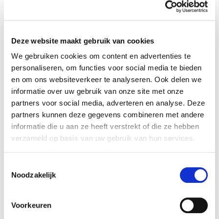
Workshops
Ze is begonnen met het geven van
Deze website maakt gebruik van cookies
We gebruiken cookies om content en advertenties te
workshops bij mensen aan huis, daarna in
personaliseren, om functies voor social media te bieden
Uden waar ze toen woonde en nu gaat ze
en om ons websiteverkeer te analyseren. Ook delen we
informatie over uw gebruik van onze site met onze
verder in Budel-Schoot. “Tijdens mijn
partners voor social media, adverteren en analyse. Deze
workshops wil ik de mensen zoveel mogelijk
partners kunnen deze gegevens combineren met andere
informatie die u aan ze heeft verstrekt of die ze hebben
aandacht geven en mijn specialiteit
verzameld op basis van uw gebruik van hun services.
overbrengen. Ik probeer soms een verhaal te
Toestemmingsselectie
vertellen door te combineren met
Noodzakelijk
verschillende bloemen, kleuren en
Voorkeuren
materialen. En wat vooral belangrijk is, is dat