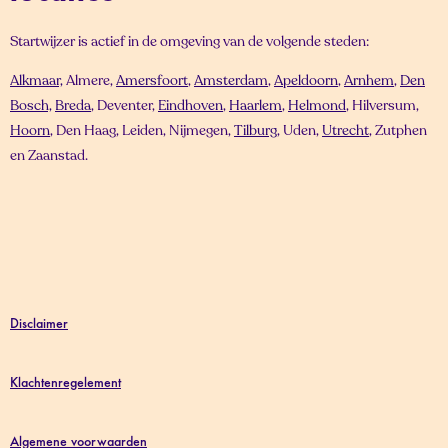
Startwijzer is actief in de omgeving van de volgende steden:
Alkmaar,
Almere,
Amersfoort
,
Amsterdam
,
Apeldoorn
,
Arnhem
,
Den
Bosch,
Breda
, Deventer,
Eindhoven
,
Haarlem
,
Helmond
, Hilversum,
Hoorn
, Den Haag, Leiden, Nijmegen,
Tilburg
, Uden,
Utrecht
, Zutphen
en Zaanstad.
Disclaimer
Klachtenregelement
Algemene voorwaarden