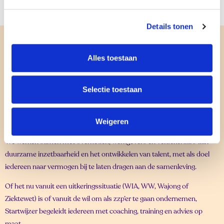
Details tonen
Alles toestaan
info
Selectie toestaan
Startwijzer begeleidt je naar een baan in loondienst, zelfstandig
ondernemerschap of een verbeterde werksituatie met meer
Weigeren
werkplezier.
We werken samen met overheden, werkgevers en verzekeraars aan
duurzame inzetbaarheid en het ontwikkelen van talent, met als doel
iedereen naar vermogen bij te laten dragen aan de samenleving.
Of het nu vanuit een uitkeringssituatie (WIA, WW, Wajong of
Ziektewet) is of vanuit de wil om als zzp’er te gaan ondernemen,
Startwijzer begeleidt iedereen met coaching, training en advies op
maat.