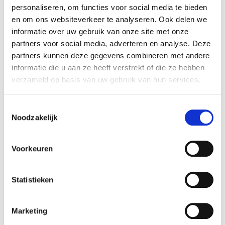
personaliseren, om functies voor social media te bieden
en om ons websiteverkeer te analyseren. Ook delen we
informatie over uw gebruik van onze site met onze
Marlies heeft de co-workingspace van
partners voor social media, adverteren en analyse. Deze
Startwijzer ontworpen. Haar design houdt
partners kunnen deze gegevens combineren met andere
informatie die u aan ze heeft verstrekt of die ze hebben
rekening met natuurlijke materialen, is
verzameld op basis van uw gebruik van hun services.
gebaseerd op tweedehands meubels en de
Toestemmingsselectie
Startwijzer huisstijl. Wij zijn Marlies erg
Noodzakelijk
dankbaar voor deze fijne plek
Voorkeuren
Meer over Marlies lezen? Bezoek dan eens
Statistieken
haar website
www.lampenblog.nl
Marketing