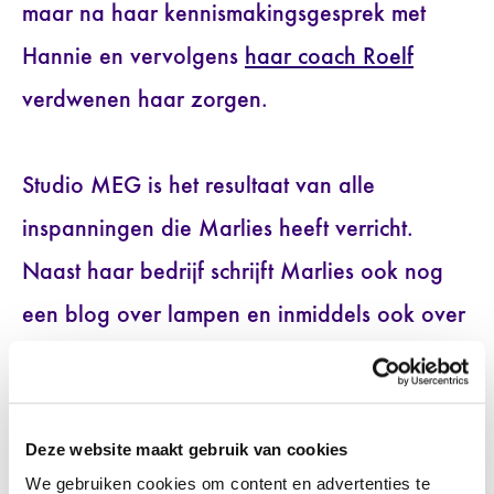
maar na haar kennismakingsgesprek met
Hannie en vervolgens
haar coach Roelf
verdwenen haar zorgen.
Studio MEG is het resultaat van alle
inspanningen die Marlies heeft verricht.
Naast haar bedrijf schrijft Marlies ook nog
een blog over lampen en inmiddels ook over
stoffen. ‘Gewoon doen’, zegt Marlies. ‘Ik heb
me veel te lang tegen laten houden door het
UWV maar het is het beste te doen wat in je
Deze website maakt gebruik van cookies
We gebruiken cookies om content en advertenties te
opkomt’.