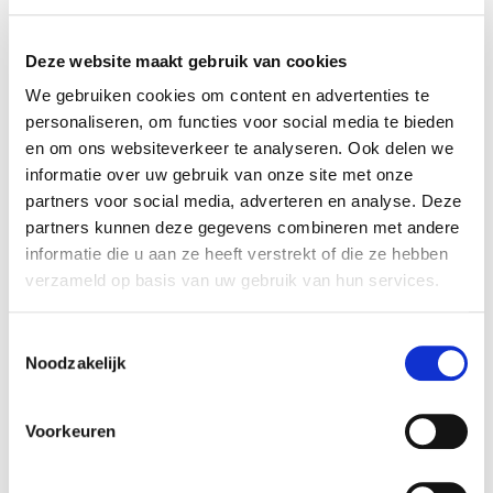
“Bescheidenheid is waardevol,
Deze website maakt gebruik van cookies
maar je mag ook trots zijn op wie je
We gebruiken cookies om content en advertenties te
personaliseren, om functies voor social media te bieden
bent en wat je kunt bieden.”
en om ons websiteverkeer te analyseren. Ook delen we
informatie over uw gebruik van onze site met onze
partners voor social media, adverteren en analyse. Deze
partners kunnen deze gegevens combineren met andere
informatie die u aan ze heeft verstrekt of die ze hebben
Zelfstandig
verzameld op basis van uw gebruik van hun services.
ondernemen vanuit
Toestemmingsselectie
haar eigen kracht en
Noodzakelijk
ervaring
Voorkeuren
Als je haar vraagt of het verschil van de corporate