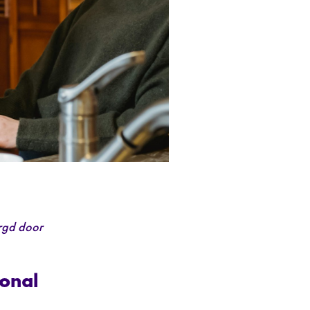
orgd door
ional