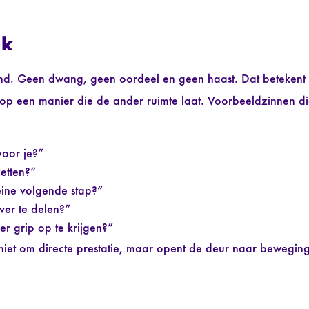
uk
end. Geen dwang, geen oordeel en geen haast. Dat betekent n
ar op een manier die de ander ruimte laat. Voorbeeldzinnen d
voor je?”
etten?”
eine volgende stap?”
ver te delen?”
r grip op te krijgen?”
t niet om directe prestatie, maar opent de deur naar beweging