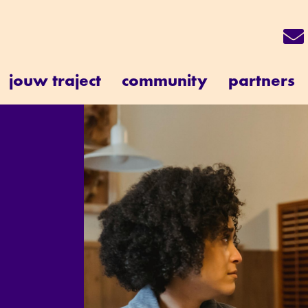
jouw traject
community
partners