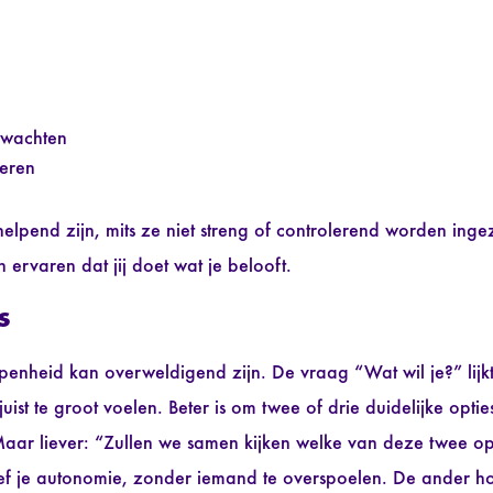
rwachten
geren
elpend zijn, mits ze niet streng of controlerend worden inge
rvaren dat jij doet wat je belooft.
s
openheid kan overweldigend zijn. De vraag “Wat wil je?” lijkt 
st te groot voelen. Beter is om twee of drie duidelijke optie
Maar liever: “Zullen we samen kijken welke van deze twee opt
f je autonomie, zonder iemand te overspoelen. De ander ho