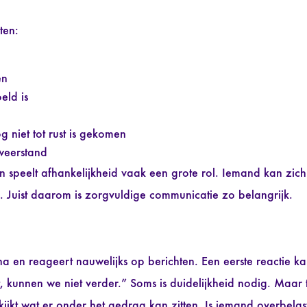
ten:
en
eld is
og niet tot rust is gekomen
 weerstand
n speelt afhankelijkheid vaak een grote rol. Iemand kan zich
. Juist daarom is zorgvuldige communicatie zo belangrijk.
a en reageert nauwelijks op berichten. Een eerste reactie ka
t, kunnen we niet verder.” Soms is duidelijkheid nodig. Maar
kijkt wat er onder het gedrag kan zitten. Is iemand overbelast