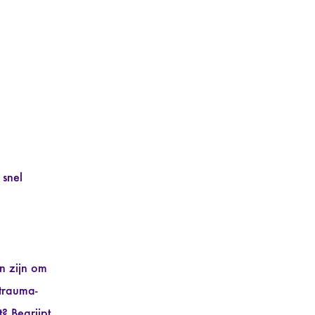
 snel
n zijn om
 trauma-
? Begrijpt