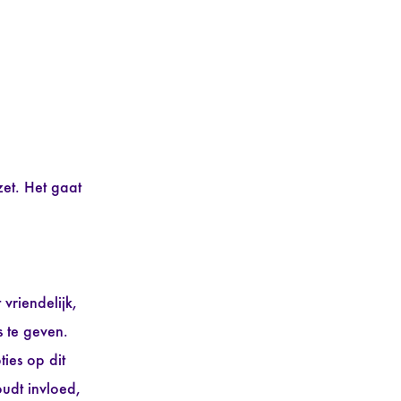
zet. Het gaat
vriendelijk,
s te geven.
ies op dit
udt invloed,