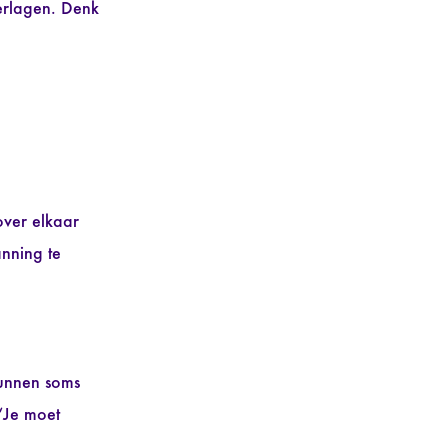
verlagen. Denk
over elkaar
anning te
kunnen soms
“Je moet