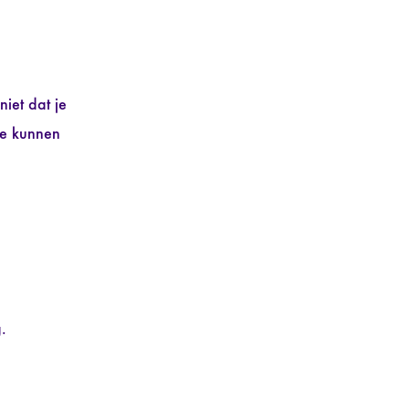
iet dat je
ie kunnen
.