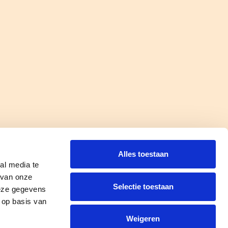
vacyregelement
Alles toestaan
al media te
 van onze
Selectie toestaan
deze gegevens
Balans en Winst-verlies
 op basis van
verrekenen deel 1
Weigeren
Op dinsdag 8 september om