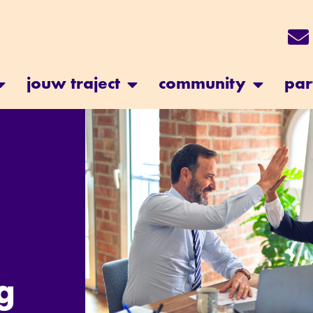
jouw traject
community
par
g