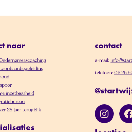
ct naar
contact
) Ondernemerscoaching
e-mail:
info@start
) Loopbaanbegeleiding
telefoon:
06 25 5
houd
spoor
@startwij
e inzetbaarheid
gratiebureau
zer 25 jaar terugblik
ialisaties