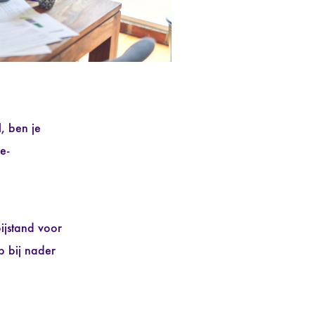
, ben je
e-
ijstand voor
p bij nader