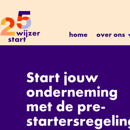
home
over ons
Start jouw
onderneming
met de pre-
startersregelin