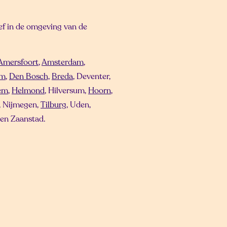
ief in de omgeving van de
Amersfoort
,
Amsterdam
,
em
,
Den Bosch,
Breda
, Deventer,
em
,
Helmond
, Hilversum,
Hoorn
,
, Nijmegen,
Tilburg
, Uden,
 en Zaanstad.