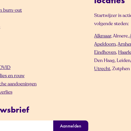
locaties
en burn-out
Startwijzer is act
volgende steden:
e
Alkmaar,
Almere,
Apeldoorn
,
Arnh
Eindhoven
,
Haarl
Den Haag, Leiden
OVID
Utrecht
, Zutphen
lies en rouw
che aandoeningen
erlies
wsbrief
Aanmelden