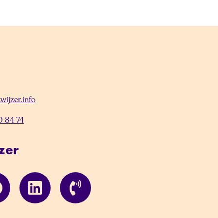
wijzer.info
0 84 74
zer