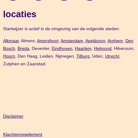
locaties
Startwijzer is actief in de omgeving van de volgende steden:
Alkmaar,
Almere,
Amersfoort
,
Amsterdam
,
Apeldoorn
,
Arnhem
,
Den
Bosch,
Breda
, Deventer,
Eindhoven
,
Haarlem
,
Helmond
, Hilversum,
Hoorn
, Den Haag, Leiden, Nijmegen,
Tilburg
, Uden,
Utrecht
,
Zutphen en Zaanstad.
Disclaimer
Klachtenregelement