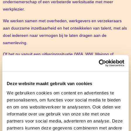
ondernemerschap of een verbeterde werksituatie met meer
werkplezier.
We werken samen met overheden, werkgevers en verzekeraars
aan duurzame inzetbaarheid en het ontwikkelen van talent, met als
doel iedereen naar vermogen bij te laten dragen aan de
samenleving.
Of het nu vanuit een uitkeringssituatie (WIA, WW, Wajong of
Ziektewet) is of vanuit de wil om als zzp’er te gaan ondernemen,
Startwijzer begeleidt iedereen met coaching, training en advies op
maat.
Deze website maakt gebruik van cookies
We leveren Modulaire Diensten, Werkfit Maken, Naar Werk en
We gebruiken cookies om content en advertenties te
Werkbehoud trajecten voor UWV. Daarnaast doen we projecten
personaliseren, om functies voor social media te bieden
met gemeenten en bieden we outplacement en tweede
en om ons websiteverkeer te analyseren. Ook delen we
spoortrajecten aan voor werkgevers.
informatie over uw gebruik van onze site met onze
partners voor social media, adverteren en analyse. Deze
direct naar
partners kunnen deze gegevens combineren met andere