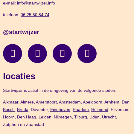
e-mail:
info@startwijzer.info
telefoon:
06 25 50 84 74
@startwijzer
locaties
Startwijzer is actief in de omgeving van de volgende steden:
Alkmaar,
Almere,
Amersfoort
,
Amsterdam
,
Apeldoorn
,
Arnhem
,
Den
Bosch,
Breda
, Deventer,
Eindhoven
,
Haarlem
,
Helmond
, Hilversum,
Hoorn
, Den Haag, Leiden, Nijmegen,
Tilburg
, Uden,
Utrecht
,
Zutphen en Zaanstad.