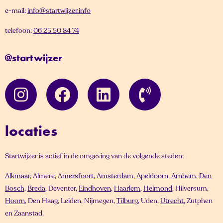
e-mail:
info@startwijzer.info
telefoon:
06 25 50 84 74
@startwijzer
locaties
Startwijzer is actief in de omgeving van de volgende steden:
Alkmaar,
Almere,
Amersfoort
,
Amsterdam
,
Apeldoorn
,
Arnhem
,
Den
Bosch,
Breda
, Deventer,
Eindhoven
,
Haarlem
,
Helmond
, Hilversum,
Hoorn
, Den Haag, Leiden, Nijmegen,
Tilburg
, Uden,
Utrecht
, Zutphen
en Zaanstad.