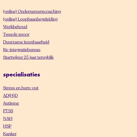
(online) Ondernemerscoaching
(online) Loopbaanbegeleiding
Werkbehoud
Tweede spoor
Duurzame inzetbaarheid
Re-integratiebureau
Startwijzer 25 jaar terugblik
specialisaties
Stress en burn-out
AD(H)D
Autisme
PTSS
NAH
HSP
Kanker