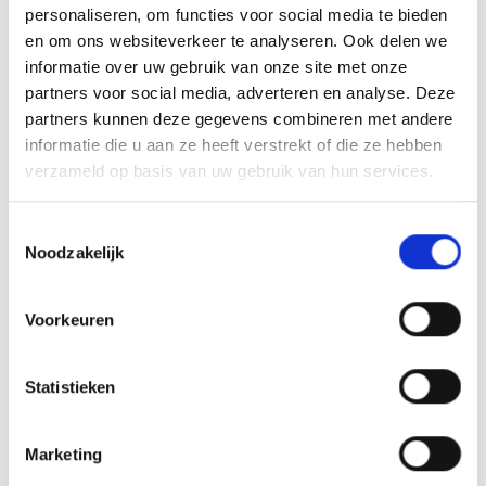
personaliseren, om functies voor social media te bieden
en om ons websiteverkeer te analyseren. Ook delen we
Intrinsieke motivatie
informatie over uw gebruik van onze site met onze
partners voor social media, adverteren en analyse. Deze
Ik vind het heel belangrijk om de klant te
partners kunnen deze gegevens combineren met andere
stimuleren en doelgericht te werken,
informatie die u aan ze heeft verstrekt of die ze hebben
verzameld op basis van uw gebruik van hun services.
waardoor er een intrinsieke motivatie
ontstaat. Het geeft mij veel voldoening als de
Toestemmingsselectie
Noodzakelijk
klant een betaalde baan vindt die bij
zijn/haar past. Ik werk daarom met veel
Voorkeuren
plezier als adviseur modulaire diensten en
Statistieken
loopbaancoach
in Zaandam en omstreken.
Marketing
🪜 Els is loopbaancoach en houdt zich bezig