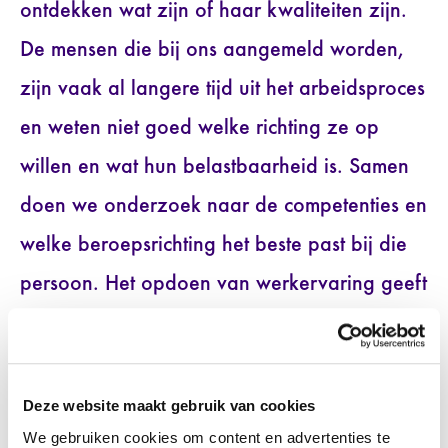
ontdekken wat zijn of haar kwaliteiten zijn.
De mensen die bij ons aangemeld worden,
zijn vaak al langere tijd uit het arbeidsproces
en weten niet goed welke richting ze op
willen en wat hun belastbaarheid is. Samen
doen we onderzoek naar de competenties en
welke beroepsrichting het beste past bij die
persoon. Het opdoen van werkervaring geeft
zelfvertrouwen, waardoor de klant ook weer
verdere stappen zal kunnen zetten. Naar
aanleiding daarvan maken we een
Deze website maakt gebruik van cookies
We gebruiken cookies om content en advertenties te
trajectplan met de daarin gestelde doelen.