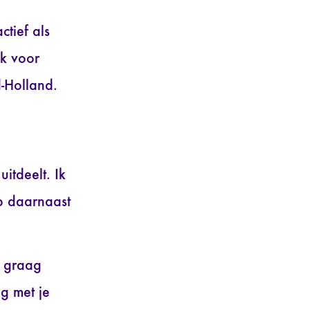
ctief als
ik voor
-Holland.
itdeelt. Ik
b daarnaast
k graag
g met je