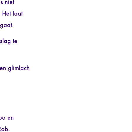
s niet
 Het laat
 gaat.
slag te
en glimlach
oo en
Rob.