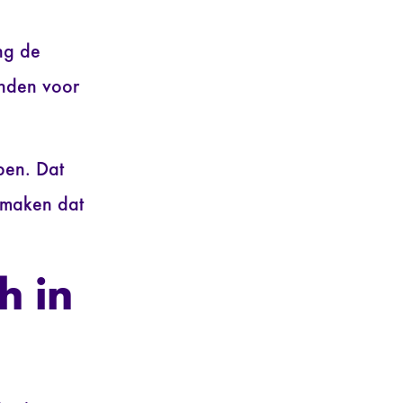
ng de
anden voor
ben. Dat
 maken dat
h in