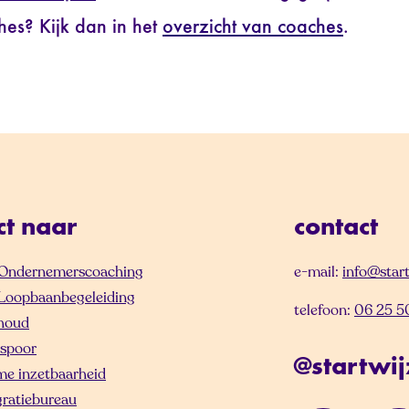
es? Kijk dan in het
overzicht van coaches
.
ct naar
contact
) Ondernemerscoaching
e-mail:
info@start
) Loopbaanbegeleiding
telefoon:
06 25 5
houd
spoor
@startwij
e inzetbaarheid
gratiebureau