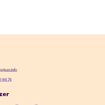
wijzer.info
0 84 74
zer