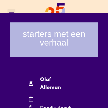
starters met een
verhaal
Olaf
Alleman
Riooltechniek