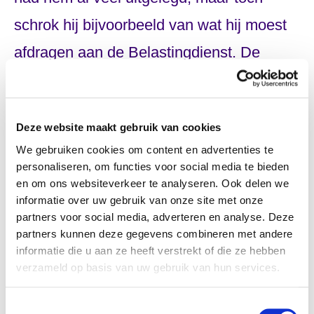
schrok hij bijvoorbeeld van wat hij moest
afdragen aan de Belastingdienst. De
laatste afwikkelingen met het UWV vielen
Olaf zwaar, maar desondanks is hij over
Deze website maakt gebruik van cookies
het algemeen erg blij. Hij waardeert nog
We gebruiken cookies om content en advertenties te
steeds dat hij door hen bij Startwijzer
personaliseren, om functies voor social media te bieden
en om ons websiteverkeer te analyseren. Ook delen we
terecht is gekomen. “Ik kan nu veel meer
informatie over uw gebruik van onze site met onze
dankzij de hulp van Startwijzer en Micha.”
partners voor social media, adverteren en analyse. Deze
partners kunnen deze gegevens combineren met andere
informatie die u aan ze heeft verstrekt of die ze hebben
“Het ziet er allemaal groots uit, een
verzameld op basis van uw gebruik van hun services.
onderneming. Maar eigenlijk moet je jezelf
Toestemmingsselectie
buiten het plaatje zetten en er als het ware