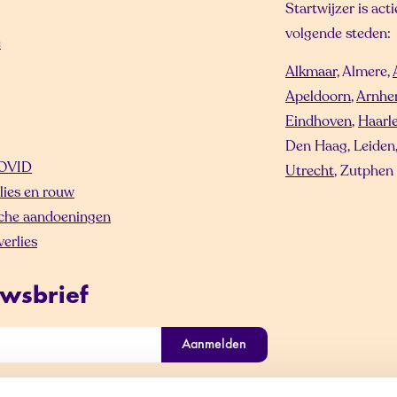
Startwijzer is act
volgende steden:
e
Alkmaar,
Almere,
Apeldoorn
,
Arnh
Eindhoven
,
Haarl
Den Haag, Leiden
OVID
Utrecht
, Zutphen
lies en rouw
che aandoeningen
erlies
wsbrief
Aanmelden
gevens worden vertrouwelijk behandeld.