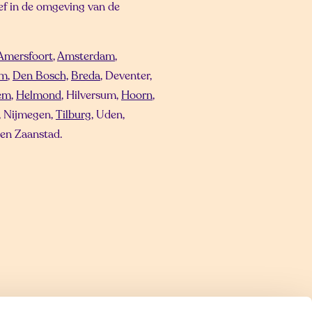
ief in de omgeving van de
Amersfoort
,
Amsterdam
,
em
,
Den Bosch,
Breda
, Deventer,
em
,
Helmond
, Hilversum,
Hoorn
,
, Nijmegen,
Tilburg
, Uden,
 en Zaanstad.