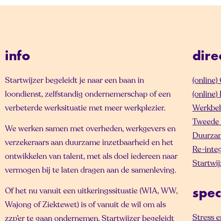
info
dire
Startwijzer begeleidt je naar een baan in
(online
loondienst, zelfstandig ondernemerschap of een
(online
verbeterde werksituatie met meer werkplezier.
Werkbe
Tweede 
We werken samen met overheden, werkgevers en
Duurzam
verzekeraars aan duurzame inzetbaarheid en het
Re-inte
ontwikkelen van talent, met als doel iedereen naar
Startwij
vermogen bij te laten dragen aan de samenleving.
Of het nu vanuit een uitkeringssituatie (WIA, WW,
spec
Wajong of Ziektewet) is of vanuit de wil om als
Stress 
zzp’er te gaan ondernemen, Startwijzer begeleidt