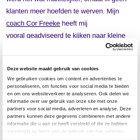
klanten meer hoefden te werven. Mijn
coach Cor Freeke
heeft mij
vooral geadviseerd te kijken naar kleine
aandachtspunten. Cor nam ook contact op
om te kijken of alles goed liep en was
Deze website maakt gebruik van cookies
altijd te benaderen voor vragen.
We gebruiken cookies om content en advertenties te
personaliseren, om functies voor social media te bieden
Ik heb in het verleden altijd heel groot
en om ons websiteverkeer te analyseren. Ook delen we
gedroomd en nooit wat bereikt. Als je het
informatie over uw gebruik van onze site met onze
partners voor social media, adverteren en analyse. Deze
wat simpeler voor jezelf houdt kom je
partners kunnen deze gegevens combineren met andere
informatie die u aan ze heeft verstrekt of die ze hebben
erachter dat het veel leuker is en je beter
verzameld op basis van uw gebruik van hun services.
in je hummetje zit. Zoals het nu is, is het