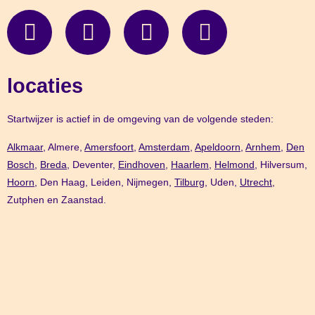
locaties
Startwijzer is actief in de omgeving van de volgende steden:
Alkmaar,
Almere,
Amersfoort
,
Amsterdam
,
Apeldoorn
,
Arnhem
,
Den
Bosch,
Breda
, Deventer,
Eindhoven
,
Haarlem
,
Helmond
, Hilversum,
Hoorn
, Den Haag, Leiden, Nijmegen,
Tilburg
, Uden,
Utrecht
,
Zutphen en Zaanstad.