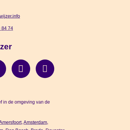
wijzer.info
 84 74
zer
ief in de omgeving van de
Amersfoort
,
Amsterdam
,