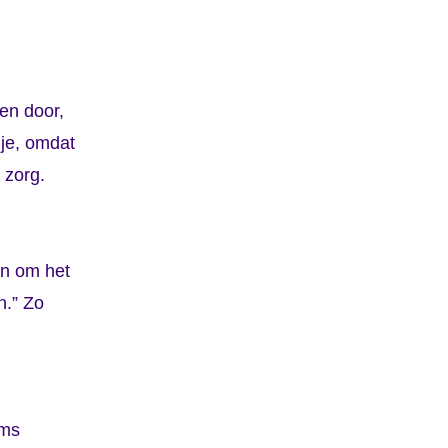
ven door,
 je, omdat
 zorg.
en om het
n.” Zo
oms