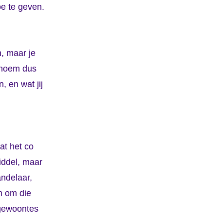
oe te geven.
, maar je
Benoem dus
, en wat jij
at het co
iddel, maar
andelaar,
m om die
 gewoontes