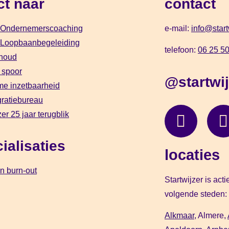
ct naar
contact
) Ondernemerscoaching
e-mail:
info@start
) Loopbaanbegeleiding
telefoon:
06 25 50
houd
 spoor
@startwij
e inzetbaarheid
gratiebureau
zer 25 jaar terugblik
ialisaties
locaties
n burn-out
Startwijzer is act
volgende steden:
Alkmaar,
Almere,