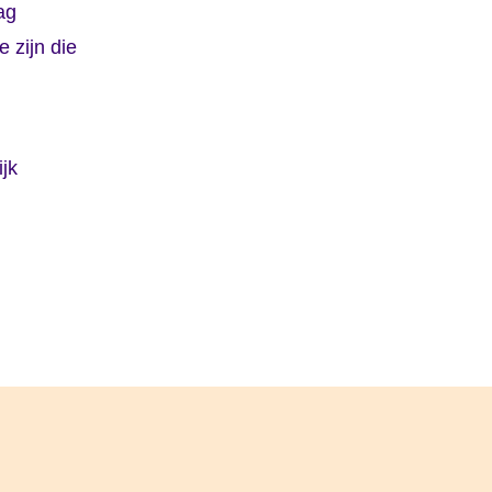
ag
e zijn die
ijk