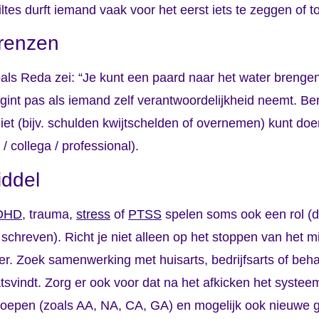
iltes durft iemand vaak voor het eerst iets te zeggen of t
grenzen
als Reda zei: “Je kunt een paard naar het water brengen
 begint pas als iemand zelf verantwoordelijkheid neemt. 
et (bijv. schulden kwijtschelden of overnemen) kunt doen
 collega / professional).
iddel
DHD
, trauma,
stress
of
PTSS
spelen soms ook een rol (d
schreven). Richt je niet alleen op het stoppen van het m
r. Zoek samenwerking met huisarts, bedrijfsarts of beh
tsvindt. Zorg er ook voor dat na het afkicken het systee
groepen (zoals AA, NA, CA, GA) en mogelijk ook nieuwe