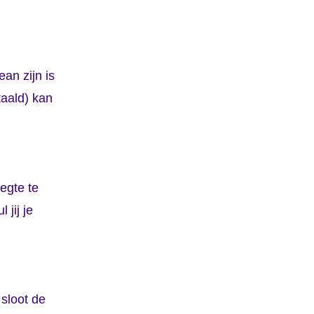
an zijn is
taald) kan
egte te
jij je
 sloot de