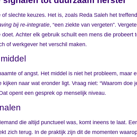
 signalen tot duurzaam herstel
of slechte keuzes. Het is, zoals Reda Saleh het treffend 
ing bij re-integratie
, “een ziekte van vergeten”. Vergete
e doet. Achter elk gebruik schuilt een mens die probeert 
oach of werkgever het verschil maken.
 middel
chaamte of angst. Het middel is niet het probleem, maar 
 kijken naar wat eronder ligt. Vraag niet: “Waarom doe je
” Dat opent een gesprek op menselijk niveau.
gnalen
Iemand die altijd punctueel was, komt ineens te laat. Ee
t zich terug. In de praktijk zijn dit de momenten waarop j