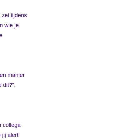
zei tijdens
n wie je
te
een manier
 dit?”,
n collega
ij alert