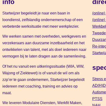
info
dire
Startwijzer begeleidt je naar een baan in
(online
loondienst, zelfstandig ondernemerschap of een
(online
verbeterde werksituatie met meer werkplezier.
Werkbe
Tweede
We werken samen met overheden, werkgevers en
Duurzam
verzekeraars aan duurzame inzetbaarheid en het
Re-inte
ontwikkelen van talent, met als doel iedereen naar
Startwij
vermogen bij te laten dragen aan de samenleving.
spec
Of het nu vanuit een uitkeringssituatie (WIA, WW,
Wajong of Ziektewet) is of vanuit de wil om als
Stress e
zzp’er te gaan ondernemen, Startwijzer begeleidt
AD(H)D
iedereen met coaching, training en advies op
Autisme
maat.
PTSS
We leveren Modulaire Diensten, Werkfit Maken,
NAH