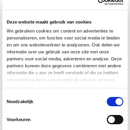
brood, een mooie taart of kook iets speciaals.
Voor mij is het pottenbakken, werken met klei.
Maak het een oefening in het loslaten van het
Deze website maakt gebruik van cookies
resultaat. Het hoeft niet perfect. Je bent iets
We gebruiken cookies om content en advertenties te
aan het maken zonder de druk van het
personaliseren, om functies voor social media te bieden
moeten. Kies iets wat je leuk lijkt en probeer
en om ons websiteverkeer te analyseren. Ook delen we
het eens. Hoe voelt het voor jou? Dit zijn een
informatie over uw gebruik van onze site met onze
partners voor social media, adverteren en analyse. Deze
paar voorbeelden, een coach kan je helpen te
partners kunnen deze gegevens combineren met andere
vinden wat voor jou werkt en op welke manier
informatie die u aan ze heeft verstrekt of die ze hebben
dat in jouw herstel past. Hulp kan je structuur
verzameld op basis van uw gebruik van hun services.
en stabiliteit vinden in deze zoekende fase.
h
erstellen van burn-
Toestemmingsselectie
Noodzakelijk
out door je grenzen te
Voorkeuren
leren kennen