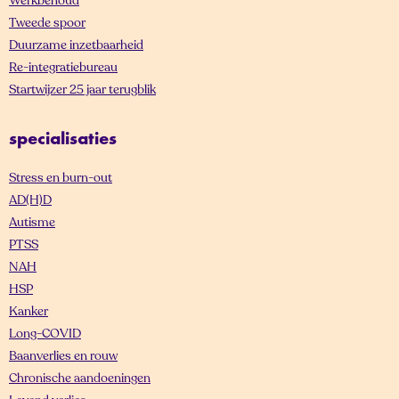
Werkbehoud
Tweede spoor
Duurzame inzetbaarheid
Re-integratiebureau
Startwijzer 25 jaar terugblik
specialisaties
Stress en burn-out
AD(H)D
Autisme
PTSS
NAH
HSP
Kanker
Long-COVID
Baanverlies en rouw
Chronische aandoeningen