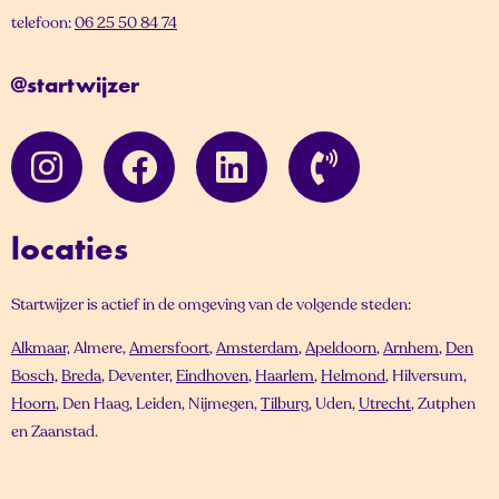
telefoon:
06 25 50 84 74
@startwijzer
locaties
Startwijzer is actief in de omgeving van de volgende steden:
Alkmaar,
Almere,
Amersfoort
,
Amsterdam
,
Apeldoorn
,
Arnhem
,
Den
Bosch,
Breda
, Deventer,
Eindhoven
,
Haarlem
,
Helmond
, Hilversum,
Hoorn
, Den Haag, Leiden, Nijmegen,
Tilburg
, Uden,
Utrecht
, Zutphen
en Zaanstad.