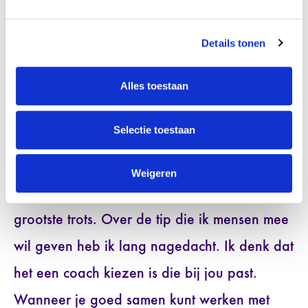
ritme. Voor mij is een ritme heel belangrijk. Ik
heb nu meer overzicht over mijn leven en kan
Details tonen
daardoor meer. Zo sport ik nu zelfs weer.
Door een ritme te hebben kan ik ook nog
Alles toestaan
positiever blijven, omdat ik alles kan blijven
Selectie toestaan
overzien. Het meest trots ben ik echter op dat
ik heb leren praten. Ik heb hier iedere dag
Weigeren
van mijn leven aan gewerkt en nu is het mijn
grootste trots. Over de tip die ik mensen mee
wil geven heb ik lang nagedacht. Ik denk dat
het een coach kiezen is die bij jou past.
Wanneer je goed samen kunt werken met