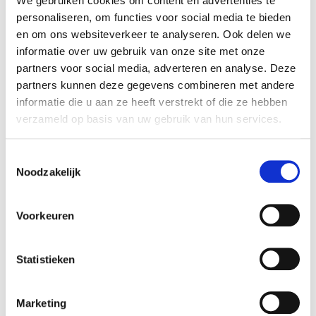
We gebruiken cookies om content en advertenties te
fotograferen en rijden. Helaas werk je dan
personaliseren, om functies voor social media te bieden
en om ons websiteverkeer te analyseren. Ook delen we
wel voornamelijk alleen en ik werk graag
informatie over uw gebruik van onze site met onze
ergens waar ik sociaal contact heb. Architect
partners voor social media, adverteren en analyse. Deze
partners kunnen deze gegevens combineren met andere
worden is ook nog een droom van mij, maar
informatie die u aan ze heeft verstrekt of die ze hebben
je moet denk ik wel realistisch blijven. Omdat
verzameld op basis van uw gebruik van hun services.
ik moeite heb met leren kost alles mij veel
Toestemmingsselectie
Noodzakelijk
meer tijd en is deze opleiding te hoog
gegrepen.
Voorkeuren
Het meest trots ben ik op mijn positieve
Statistieken
instelling. Ook ben ik trots op dat ik eindelijk
werk gevonden hebt en daardoor ook een
Marketing