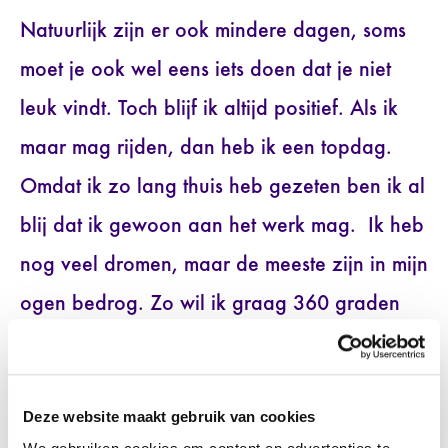
Natuurlijk zijn er ook mindere dagen, soms
moet je ook wel eens iets doen dat je niet
leuk vindt. Toch blijf ik altijd positief. Als ik
maar mag rijden, dan heb ik een topdag.
Omdat ik zo lang thuis heb gezeten ben ik al
blij dat ik gewoon aan het werk mag. Ik heb
nog veel dromen, maar de meeste zijn in mijn
ogen bedrog. Zo wil ik graag 360 graden
foto’s maken van winkels, zodat je online
een kijkje kunt nemen in de betreffende
Deze website maakt gebruik van cookies
winkel. Dan kan ik twee dingen combineren,