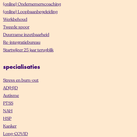
(online) Ondernemerscoaching
(online) Loopbaanbegeleiding
Werkbehoud
Tweede spoor
Duurzame inzetbaarheid
Re-integratiebureau
Startwijzer 25 jaar terugblik
specialisaties
Stress en burn-out
AD(H)D
Autisme
PTSS
NAH
HSP
Kanker
Long-COVID