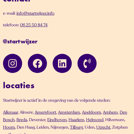
e-mail:
info@startwijzer.info
telefoon:
06 25 50 84 74
@startwijzer
locaties
Startwijzer is actief in de omgeving van de volgende steden:
Alkmaar,
Almere,
Amersfoort
,
Amsterdam
,
Apeldoorn
,
Arnhem
,
Den
Bosch,
Breda
, Deventer,
Eindhoven
,
Haarlem
,
Helmond
, Hilversum,
Hoorn
, Den Haag, Leiden, Nijmegen,
Tilburg
, Uden,
Utrecht
, Zutphen